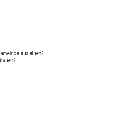
 Gemeinde ausleihen?
fbauen?